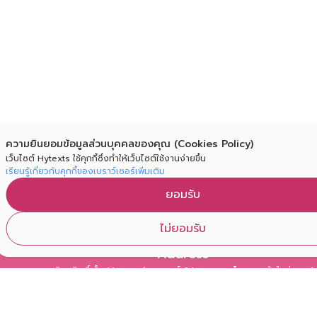
ความยินยอมข้อมูลส่วนบุคคลของคุณ (Cookies Policy)
เว็บไซต์ Hytexts ใช้คุกกี้ซึ่งทำให้เว็บไซต์ใช้งานง่ายขึ้น
เรียนรู้เกี่ยวกับคุกกี้ของเบราว์เซอร์เพิ่มเติม
ยอมรับ
ไม่ยอมรับ
Address
อาคารวิทยกิตติ์ ชั้น 14 ซอยจุฬาลงกรณ์ 64 ถนนพญาไท แขวงวังใหม่ เขตปท
กรุงเทพฯ 10330