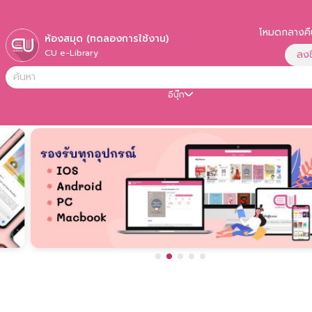
โหมดกลางคื
เปิ
ห้องสมุด
(ทดลองการใช้งาน)
CU e-Library
ลงชื
อีบุ๊ก